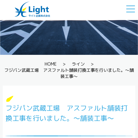
togg
navi
HOME
>
ライン
>
フジパン武蔵工場 アスファルト舗装打換工事を行いました。～舗
装工事～
フジパン武蔵工場 アスファルト舗装打
換工事を行いました。～舗装工事～