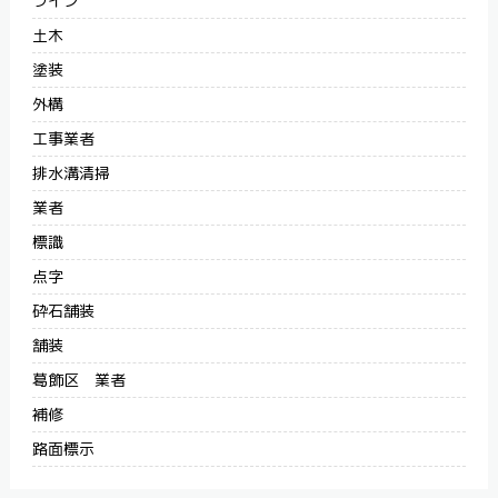
ライン
土木
塗装
外構
工事業者
排水溝清掃
業者
標識
点字
砕石舗装
舗装
葛飾区 業者
補修
路面標示