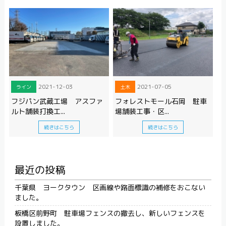
2021-12-03
2021-07-05
ライン
土木
フジパン武蔵工場 アスファ
フォレストモール石岡 駐車
ルト舗装打換工...
場舗装工事・区...
続きはこちら
続きはこちら
最近の投稿
千葉県 ヨークタウン 区画線や路面標識の補修をおこない
ました。
板橋区前野町 駐車場フェンスの撤去し、新しいフェンスを
設置しました。