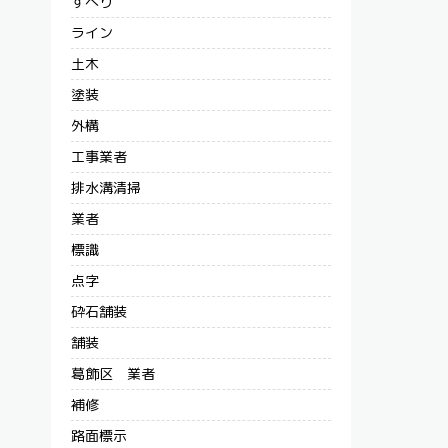
すべり
ライン
土木
塗装
外構
工事業者
排水溝清掃
業者
標識
点字
砕石舗装
舗装
葛飾区 業者
補修
路面標示