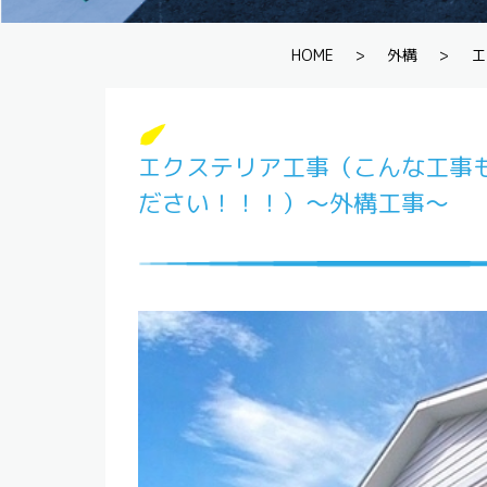
HOME
>
外構
>
エ
エクステリア工事（こんな工事
ださい！！！）～外構工事～