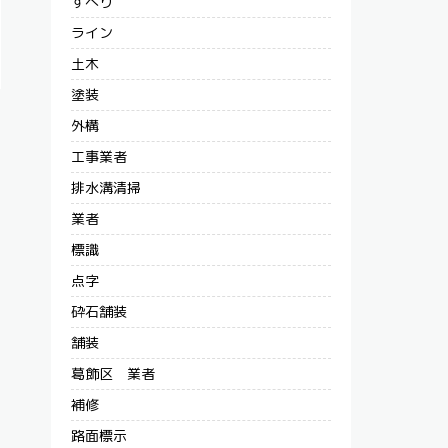
すべり
ライン
土木
塗装
外構
工事業者
排水溝清掃
業者
標識
点字
砕石舗装
舗装
葛飾区 業者
補修
路面標示