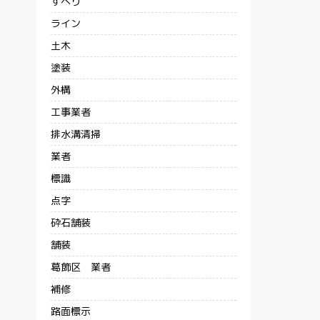
すべり
ライン
土木
塗装
外構
工事業者
排水溝清掃
業者
標識
点字
砕石舗装
舗装
葛飾区 業者
補修
路面標示