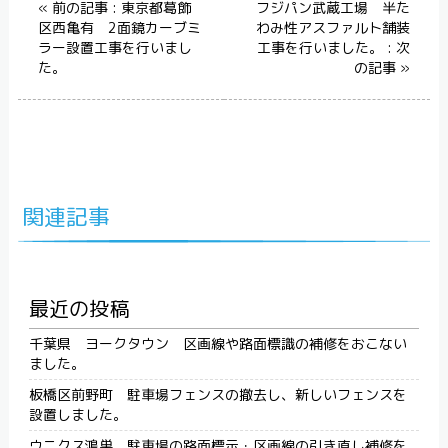
« 前の記事 : 東京都葛飾
フジパン武蔵工場 半た
区西亀有 2面鏡カーブミ
わみ性アスファルト舗装
ラー設置工事を行いまし
工事を行いました。 : 次
た。
の記事 »
関連記事
最近の投稿
千葉県 ヨークタウン 区画線や路面標識の補修をおこない
ました。
板橋区前野町 駐車場フェンスの撤去し、新しいフェンスを
設置しました。
ウニクス鴻巣 駐車場の路面標示・区画線の引き直し補修を