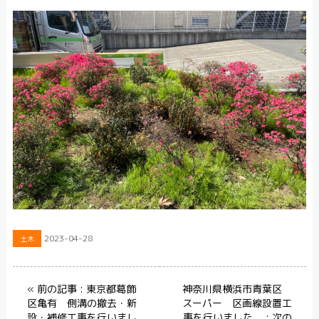
2023-04-28
土木
« 前の記事 : 東京都葛飾
神奈川県横浜市青葉区
区亀有 側溝の撤去・新
スーパー 区画線設置工
設・補修工事を行いまし
事を行いました。 : 次の