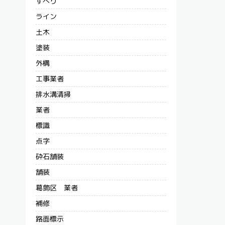
すべり
ライン
土木
塗装
外構
工事業者
排水溝清掃
業者
標識
点字
砕石舗装
舗装
葛飾区 業者
補修
路面標示