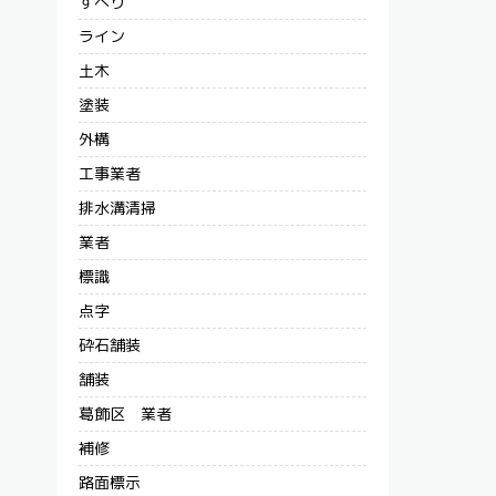
すべり
ライン
土木
塗装
外構
工事業者
排水溝清掃
業者
標識
点字
砕石舗装
舗装
葛飾区 業者
補修
路面標示