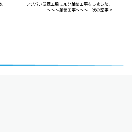
事を
フジパン武蔵工場ミルク舗装工事をしました。
～～～舗装工事～～～ : 次の記事 »