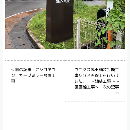
« 前の記事 : アシコタウ
ウニクス成田舗装打換工
ン カーブミラー設置工
事及び区画線工を行いま
事
した。 ～舗装工事～～
区画線工事～ : 次の記事
»