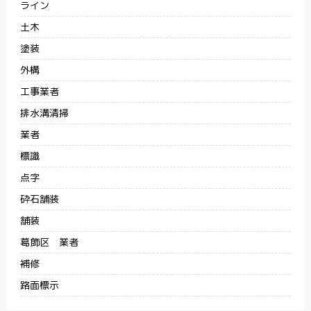
ライン
土木
塗装
外構
工事業者
排水溝清掃
業者
標識
点字
砕石舗装
舗装
葛飾区 業者
補修
路面標示