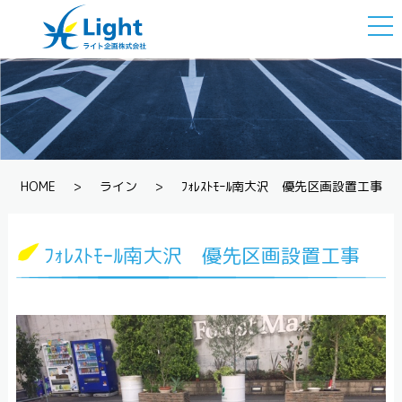
togg
navi
HOME
>
ライン
>
ﾌｫﾚｽﾄﾓｰﾙ南大沢 優先区画設置工事
ﾌｫﾚｽﾄﾓｰﾙ南大沢 優先区画設置工事