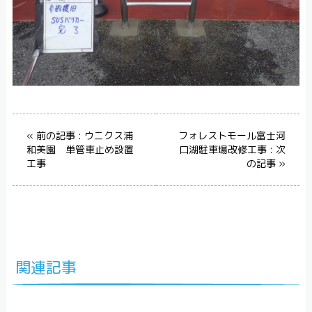
« 前の記事 : ウニクス浦
フォレストモール富士河
和美園 単管車止め設置
口湖駐車場改修工事 : 次
工事
の記事 »
関連記事