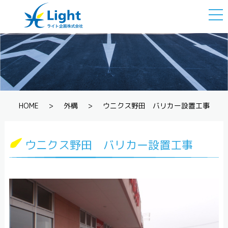
togg
navi
HOME
>
外構
>
ウニクス野田 バリカー設置工事
ウニクス野田 バリカー設置工事