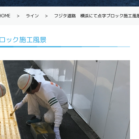
HOME
>
ライン
>
フジタ道路 横浜にて点字ブロック施工風
ロック施工風景