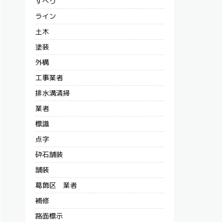
すべり
ライン
土木
塗装
外構
工事業者
排水溝清掃
業者
標識
点字
砕石舗装
舗装
葛飾区 業者
補修
路面標示